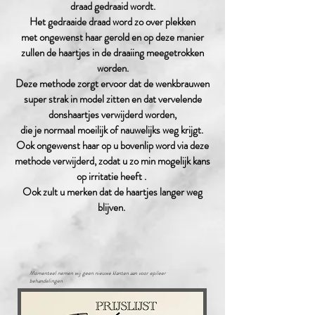
draad gedraaid wordt.
Het gedraaide draad word zo over plekken
met ongewenst haar gerold en op deze manier
zullen de haartjes in de draaiing meegetrokken
worden.
Deze methode zorgt ervoor dat de wenkbrauwen
super strak in model zitten en dat vervelende
donshaartjes verwijderd worden,
die je normaal moeilijk of nauwelijks weg krijgt.
Ook ongewenst haar op u bovenlip word via deze
methode verwijderd, zodat u zo min mogelijk kans
op ir
ritatie heeft .
Ook zult u merken dat de haartjes langer weg
blij
ven.
Momenteel nemen wij geen nieuwe klanten aan voor epileer
behandelingen