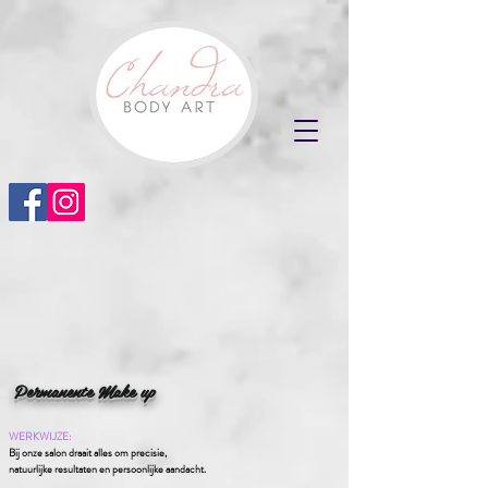
Permanente Make up
WERKWIJZE:
Bij onze salon draait alles om precisie,
natuurlijke resultaten en persoonlijke aandacht.