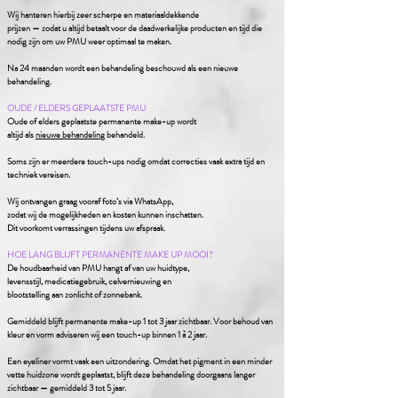
Wij hanteren hierbij zeer scherpe en materiaaldekkende
prijzen — zodat u altijd betaalt voor de daadwerkelijke producten en tijd die
nodig zijn om uw PMU weer optimaal te maken.
Na 24 maanden wordt een behandeling beschouwd als een nieuwe
behandeling.
OUDE / ELDERS GEPLAATSTE PMU
Oude of elders geplaatste permanente make-up wordt
altijd als
nieuwe behandeling
behandeld.
Soms zijn er meerdere touch-ups nodig omdat correcties vaak extra tijd en
techniek vereisen.
Wij ontvangen graag vooraf foto’s via WhatsApp,
zodat wij de mogelijkheden en kosten kunnen inschatten.
Dit voorkomt verrassingen tijdens uw afspraak.
HOE LANG BLIJFT PERMANENTE MAKE UP MOOI?
De houdbaarheid van PMU hangt af van uw huidtype,
levensstijl, medicatiegebruik, celvernieuwing en
blootstelling aan zonlicht of zonnebank.
Gemiddeld blijft permanente make-up 1 tot 3 jaar zichtbaar. Voor behoud van
kleur en vorm adviseren wij een touch-up binnen 1 à 2 jaar.
Een eyeliner vormt vaak een uitzondering. Omdat het pigment in een minder
vette huidzone wordt geplaatst, blijft deze behandeling doorgaans langer
zichtbaar — gemiddeld 3 tot 5 jaar.