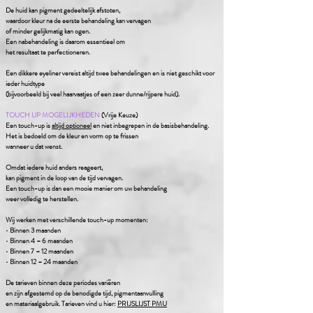
De huid kan pigment gedeeltelijk afstoten,
waardoor kleur na de eerste behandeling kan vervagen
of minder gelijkmatig kan ogen.
Een nabehandeling is daarom essentieel om
het resultaat te perfectioneren.
Een dikkere eyeliner vereist altijd twee behandelingen en is niet geschikt voor
ieder huidtype
(bijvoorbeeld bij veel haarvaatjes of een zeer dunne/rijpere huid).
TOUCH UP MOGELIJKHEDEN
(Vrije Keuze)
Een touch-up is
altijd optioneel
en niet inbegrepen in de basisbehandeling.
Het is bedoeld om de kleur en vorm op te frissen
wanneer u dat wenst.
Omdat iedere huid anders reageert,
kan pigment in de loop van de tijd vervagen.
Een touch-up is dan een mooie manier om uw behandeling
weer volledig te herstellen.
Wij werken met verschillende touch-up momenten:
• Binnen 3 maanden
• Binnen 4 – 6 maanden
• Binnen 7 – 12 maanden
• Binnen 12 – 24 maanden
De tarieven binnen deze periodes variëren
en zijn afgestemd op de benodigde tijd, pigmentaanvulling
en materiaalgebruik. T
arieven
vind
u hier:
PRIJSLIJST PMU