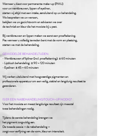
Wanneer u kiest voor permanente make-up (PMU)
voor uw wenkbrauwen,
lippen of eyeliner,
starten wij altijd met een intake, aansluitend op uw behandeling.
We bespreken we uw wensen,
bekijken we
uw gezichtsvorm
en adviseren we over
de techniek en kleur
die het mooiste bij u past.
Bij wenkbrauwen en lippen maken we eerst een proeftekening.
Pas wanneer u volledig tevreden bent met de vorm en plaatsing,
starten we met de behandeling.
GEMIDDELDE BEHANDELTIJDEN:
• Wenkbrauwen of lipliner (incl. proeftekening): ± 60 minuten
• Lipblush behandeling: ± 90 – 120 minuten
• Eyeliner: ± 45 – 60 minuten
Wij werken uitsluitend met hoogwaardige pigmenten en
professionele apparatuur om een veilig, stabiel en langdurig resultaat te
garanderen.
IS ER EEN NABEHANDELING/TOUCH-UP NODIG?
Voor het mooiste en meest langdurige resultaat zijn meestal
twee behandelingen nodig.
Tijdens de eerste behandeling brengen we
het pigment zorgvuldig aan.
De tweede sessie – de nabehandeling –
zorgt voor verfijning van de vorm,
kleur en intensiteit.