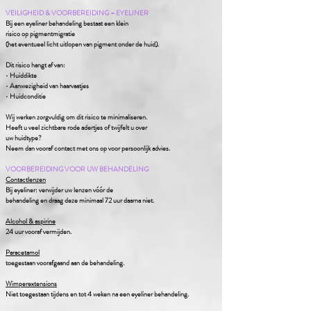
VEILIGHEID & VOORBEREIDING – EYELINER
Bij een eyeliner behandeling bestaat een klein
risico op pigmentmigratie
(het eventueel licht uitlopen van pigment onder de huid).
Dit risico hangt af van:
• Huiddikte
• Aanwezigheid van haarvaatjes
• Huidconditie
Wij werken zorgvuldig om dit risico te minimaliseren.
Heeft u veel zichtbare rode adertjes of twijfelt u over
uw huidtype?
Neem dan vooraf contact met ons op voor persoonlijk advies.
VOORBEREIDING VOOR UW BEHANDELING
Contactlenzen
B
ij eyeliner:
verwijder uw lenzen vóór de
behandeling en
draag deze minimaal 72 uur daarna niet.
Alcohol & aspirine
24 uur vooraf vermijden.
Paracetamol
toegestaan voorafgaand aan de behandeling.
Wimperextensions
Niet toegestaan tijdens en tot 4 weken na een eyeliner behandeling.