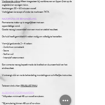
Verdovende crème
Alleen toegestaan bij wenkbrauwen en lippen (niet op de
oogleden) en op eigen risico.
Aanbrengen 30 – 60 minuten vooraf.
Verkrijgbaar via recept of onder de merknaam TKTX.
NAZORG NA DE BEHANDELING
Permanente make-up is vergelijkbaar met een
oppervlakkige wond.
Goede nazorg is essentieel voor een mooi en stabiel resultaat.
De huid heeft gemiddeld 6 weken nodig om volledig te herstellen.
Vermijd gedurende 2 – 4 weken:
• Zonlicht en zonnebank
• Sauna
• Stof en vuil
• Intensief watercontact
Een correcte nazorg bepaalt mede de kwaliteit en duurzaamheid van het
eindresultaat.
U ontvangt vóór en na de behandeling mondelinge en schriftelijke
instructies.
Tarieven
vind
u hier:
PRIJSLIJST PMU
ALGEMENE VOORWAARDEN
* Afspraken
minimaal 48 uur vooraf
annuleren
.
* Bij
annulering binnen 48 uur of no-show