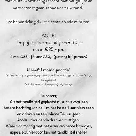
Het kristal wordt aangebracht met beugellijm en
veroorzaakt geen schade aan uw tand.
De behandeling duurt slechts enkele minuten.
ACTIE:
De prijs is deze maand geen €30
,-
maar:
€
25
,-
p.st.
2 voor €35,- | 3 voor €50,- (plaatsing bij 1 persoon)
U heeft 1 maand garantie*
*Helaas
kan er geen garantie gegeven worden bij het aanbrengen op krone
n, facings,
kunstgebit e.d.
Ook niet wanneer U een (nacht)beugel draagt.
De nazorg:
Als het tandkristal geplaatst is, kunt u voor een
betere
hechting
van de lijm het beste 1 uur niets eten
e
n drinken en ten minste 24 uur geen
koolzuurhoudende dranken
nuttigen.
Wees voorzichtig met het eten van
harde broodjes,
appels e.d. h
ierdoor kan het
tandkristal sneller